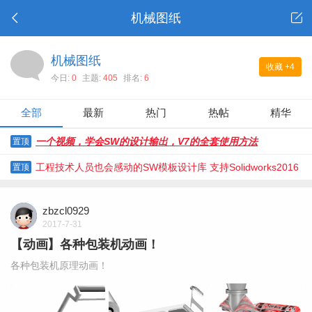
机械图纸
机械图纸
收藏
+4
今日:
0
主题:
405
排名:
6
全部
最新
热门
热帖
精华
一个视频，学会SW的设计输出，V7的全套使用方法
置顶
工程技术人员也会感动的SW模板设计库 支持Solidworks2016
置顶
及以上
zbzcl0929
2017-7-31
【动画】各种包装机动画！
各种包装机原理动画！