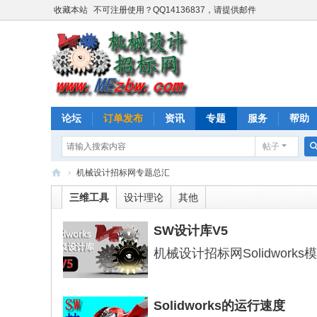
收藏本站
不可注册使用？QQ14136837，请提供邮件
论坛
订单发布
资讯
专题
服务
帮助
帖子
›
机械设计招标网专题总汇
机
三维工具
设计理论
其他
械
SW设计库V5
设
机械设计招标网Solidwor
计
招
标
Solidworks的运行速度
网