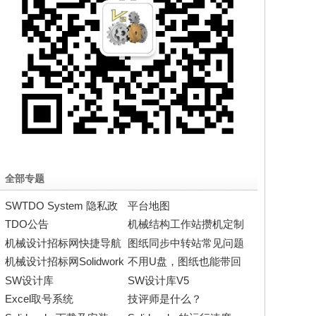
全部专题
SWTDO System 隐私政
平台地图
策
TDO公告
机械结构工作站攒机定制
机械设计招标网快捷导航
图纸同步中转站常见问题
机械设计招标网Solidwork
不用U盘，图纸也能带回
s模板及设计库的购
家
SW设计库
SW设计库V5
Excel取号系统
技评师是什么？