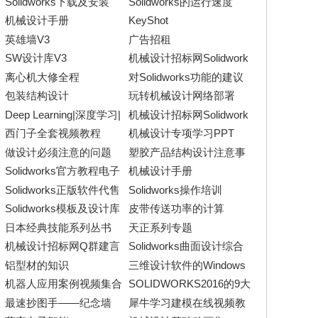
Solidworks下载及安装
Solidworks的运行速度
机械设计手册
KeyShot
英雄墙V3
广告招租
SW设计库V3
机械设计招标网Solidwork
s模版及设计库
离心机大修全程
对Solidworks功能的建议
包装结构设计
玩转机械设计网络部署
Deep Learning|深度学习|
机械设计招标网Solidwork
机器学习
s设计库V2
西门子全套视频教程
机械设计专项学习PPT
做设计必须注意的问题
塑胶产品结构设计注意事
项
Solidworks官方教程电子
机械设计手册
版
Solidworks正版软件代售
Solidworks操作培训
Solidworks模板及设计库
皮带传送功率的计算
日本经典技能系列丛书
天正系列专题
机械设计招标网Q群建言
Solidworks曲面设计综合
应用案例视频
铝型材的知识
三维设计软件的Windows
环境
机器人应用案例视频集合
SOLIDWORKS2016的9大
领域600多个创新
最速抄图手——纪念墙
犀牛学习建模在线视频教