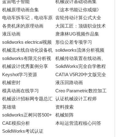
程
蓝宙电子智能
机械设计基础动画集
机械原理动画合集
《这本书能让你戒烟》
电动车拆车记，电动车原
齿轮传动计算公式大全
理，电动车实际拆解
各类机床的原理动画
大国工匠：顶级职业技术
者
液压动画
唐康林UG视频作品集
solidworks electrical视频
形位公差专项学习
教程
机械流水线自动化设备机
solidworks流体分析视频
构简明动画
讲座
solidworks有限元分析视
机械传动装置在线动画、
频讲座
模型下载
机械设计优秀案例分享
SolidWorks完全自学教程
在线学习
Keyshot学习资源
CATIA V5R20中文版完全
自学视频系列
机械密封
液压回路动画
模具动画在线学习
Creo Parametric数控加工
案例实战视频教程
机械设计招标网专题总汇
认证机械设计工程师
英雄墙
资料搜索
solidworks正树问答500+
机械矩阵
CAE模拟分析
本站运营流程核心问答
SolidWorks考试认证