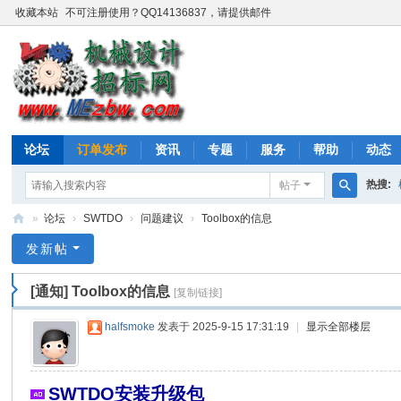
收藏本站
不可注册使用？QQ14136837，请提供邮件
论坛
订单发布
资讯
专题
服务
帮助
动态
热搜:
帖子
搜
»
论坛
›
SWTDO
›
问题建议
›
Toolbox的信息
索
机
发新帖
械
[通知]
Toolbox的信息
[复制链接]
设
计
halfsmoke
发表于 2025-9-15 17:31:19
|
显示全部楼层
招
标
SWTDO安装升级包
网