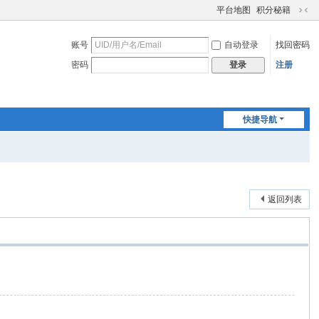
平台地图
积分秘籍
切
换
账号
自动登录
找回密码
到
窄
密码
注册
登录
版
快捷导航
返回列表